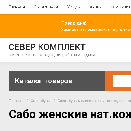
Главная
О компании
Услуги
Акции
Как купит
Товар дня!
Зимние не промокаемые перчатки
СЕВЕР КОМПЛЕКТ
качественная одежда для работы и отдыха
Каталог товаров
Главная
/
Спецобувь
/
Спецобувь медицинская и повседневна
Сабо женские нат.ко