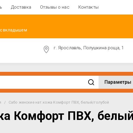
ь
Доставка
Отзывы о нас
Контакты
 с вкладышем
г. Ярославль, Полушкина роща, 1
Параметры
я
/
Сабо женские нат.кожа Комфорт ПВХ, белый/голубой
жа Комфорт ПВХ, белый