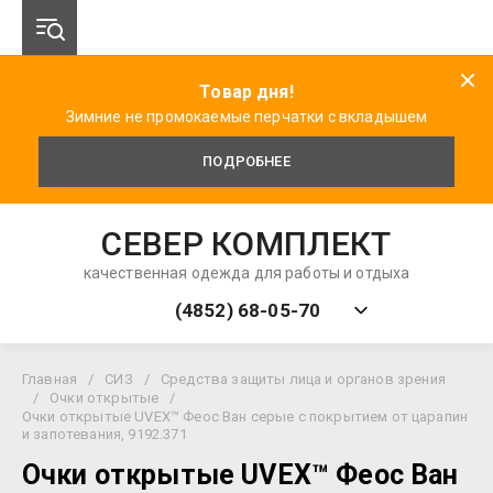
Товар дня!
Зимние не промокаемые перчатки с вкладышем
ПОДРОБНЕЕ
СЕВЕР КОМПЛЕКТ
качественная одежда для работы и отдыха
(4852) 68-05-70
Главная
/
СИЗ
/
Средства защиты лица и органов зрения
/
Очки открытые
/
Очки открытые UVEX™ Феос Ван серые с покрытием от царапин
и запотевания, 9192.371
Очки открытые UVEX™ Феос Ван