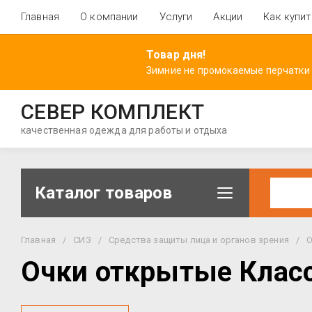
Главная
О компании
Услуги
Акции
Как купит
Товар дня!
Зимние не промокаемые перчатки
СЕВЕР КОМПЛЕКТ
качественная одежда для работы и отдыха
Каталог товаров
Главная
/
СИЗ
/
Средства защиты лица и органов зрения
/
О
Очки открытые Клас