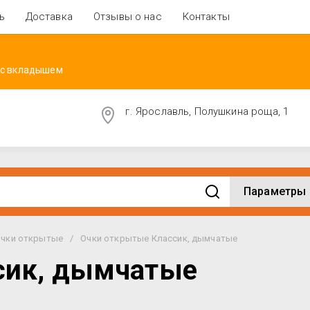
ь
Доставка
Отзывы о нас
Контакты
 с вкладышем
г. Ярославль, Полушкина роща, 1
Параметры
чки открытые
/
Очки открытые Классик, дымчатые
сик, дымчатые