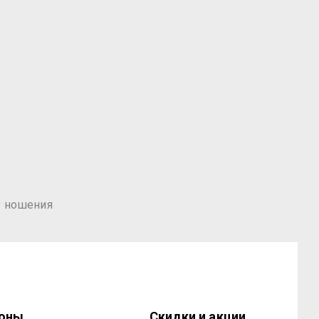
у ношения
ионы
Скидки и акции