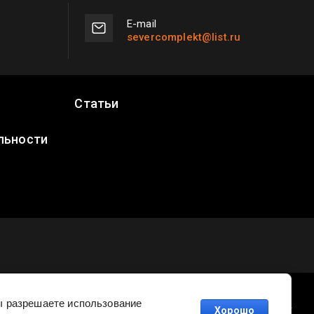
Е-mail
severcomplekt@list.ru
Статьи
льности
Вы разрешаете использование
Заказ, разработка,
создание сайтов
в студии Мегагруп.
Хорошо