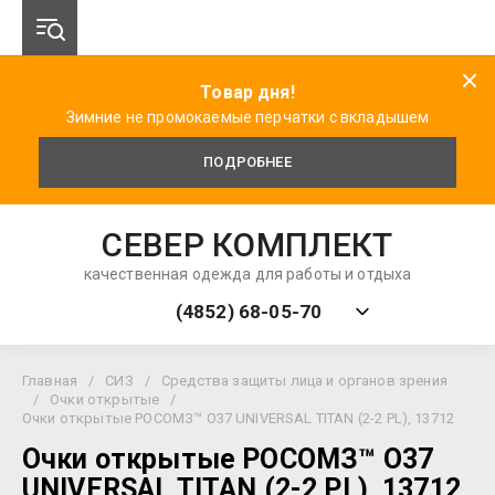
Товар дня!
Зимние не промокаемые перчатки с вкладышем
ПОДРОБНЕЕ
СЕВЕР КОМПЛЕКТ
качественная одежда для работы и отдыха
(4852) 68-05-70
Главная
/
СИЗ
/
Средства защиты лица и органов зрения
/
Очки открытые
/
Очки открытые РОСОМЗ™ О37 UNIVERSAL TITAN (2-2 PL), 13712
Очки открытые РОСОМЗ™ О37
UNIVERSAL TITAN (2-2 PL), 13712