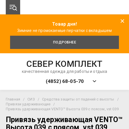
Товар дня!
Зимние не промокаемые перчатки с вкладышем
ПОДРОБНЕЕ
СЕВЕР КОМПЛЕКТ
качественная одежда для работы и отдыха
(4852) 68-05-70
Главная
/
СИЗ
/
Средства защиты от падений с высоты
/
Привязи удерживающие
/
Привязь удерживающая VENTO™ Высота 039 с поясом, vst 039
Привязь удерживающая VENTO™
Высота 039 с поясом, vst 039