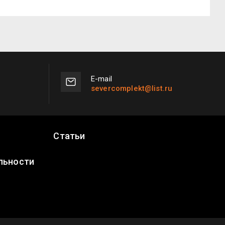
Е-mail
severcomplekt@list.ru
Статьи
льности