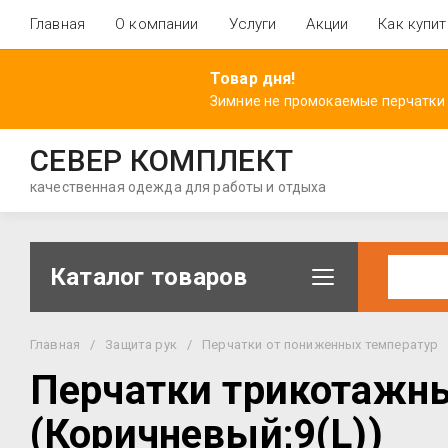
Главная
О компании
Услуги
Акции
Как купит
Товар дня!
Зимние не промокаемые перчатки
СЕВЕР КОМПЛЕКТ
качественная одежда для работы и отдыха
Каталог товаров
Главная
/
Защита рук
/
Перчатки от пониженных температур
Перчатки трикотажн
(Коричневый;9(L))