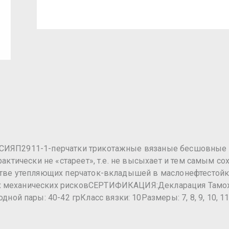
ССИЯП2911-1-перчатки трикотажные вязаные бесшовные 
рактически не «стареет», т.е. не высыхает и тем самым со
стве утепляющих перчаток-вкладышей в маслонефтестойк
их механических рисковСЕРТИФИКАЦИЯ:Декларация Тамо
 пары: 40-42 грКласс вязки: 10Размеры: 7, 8, 9, 10, 11