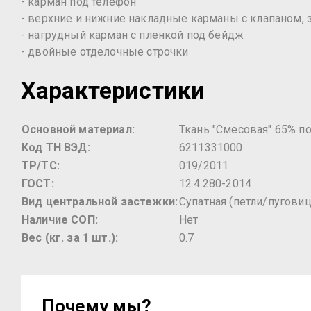
- карман под телефон
- верхние и нижние накладные карманы с клапаном, 
- нагрудный карман с пленкой под бейдж
- двойные отделочные строчки
Характеристики
Основной материал:
Ткань "Смесовая" 65% по
Код ТН ВЭД:
6211331000
ТР/ТС:
019/2011
ГОСТ:
12.4.280-2014
Вид центральной застежки:
Супатная (петли/пугови
Наличие СОП:
Нет
Вес (кг. за 1 шт.):
0.7
Почему мы?