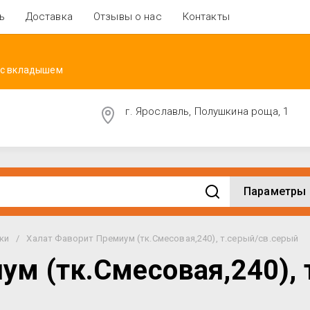
ь
Доставка
Отзывы о нас
Контакты
 с вкладышем
г. Ярославль, Полушкина роща, 1
Параметры
ки
/
Халат Фаворит Премиум (тк.Смесовая,240), т.серый/св.серый
ум (тк.Смесовая,240), 