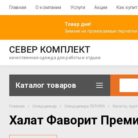
Главная
О компании
Услуги
Акции
Как купит
Товар дня!
Зимние не промокаемые перчатки
СЕВЕР КОМПЛЕКТ
качественная одежда для работы и отдыха
Каталог товаров
Главная
/
Спецодежда
/
Спецодежда ЛЕТНЯЯ
/
Халаты, курт
Халат Фаворит Преми