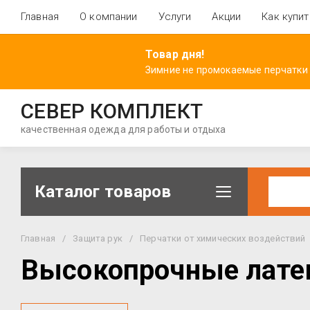
Главная
О компании
Услуги
Акции
Как купит
Товар дня!
Зимние не промокаемые перчатки
СЕВЕР КОМПЛЕКТ
качественная одежда для работы и отдыха
Каталог товаров
Главная
/
Защита рук
/
Перчатки от химических воздействий
Высокопрочные латекс