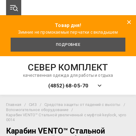
Товар дня!
Зимние не промокаемые перчатки с вкладышем
ПОДРОБНЕЕ
СЕВЕР КОМПЛЕКТ
качественная одежда для работы и отдыха
(4852) 68-05-70
Главная
/
СИЗ
/
Средства защиты от падений с высоты
/
Вспомогательное оборудование
/
Карабин VENTO™ Стальной увеличенный с муфтой keylock, vpro
0014
Карабин VENTO™ Стальной