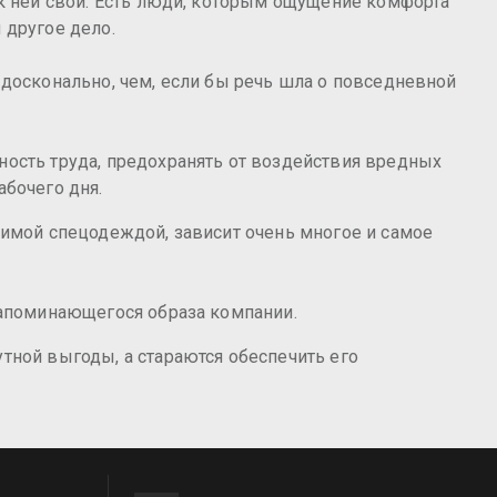
 к ней свои. Есть люди, которым ощущение комфорта
 другое дело.
 досконально, чем, если бы речь шла о повседневной
ность труда, предохранять от воздействия вредных
абочего дня.
димой спецодеждой, зависит очень многое и самое
 запоминающегося образа компании.
тной выгоды, а стараются обеспечить его