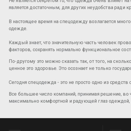
Не является секретом то, что одежда очень влияет н
является достаточным, для других неудобства ради к
В настоящее время на спецодежду возлагается много 
одежде.
Каждый знает, что значительную часть человек пров
факторов, сохранять нормально функциональное состо
По-другому это можно сказать так, от того, на скол
ценное это здоровье. Это осознает не только государ
Сегодня спецодежда - это не просто одно из средств
Все большее число компаний, принимая решение, во ч
максимально комфортной и радующей глаз одеждой,