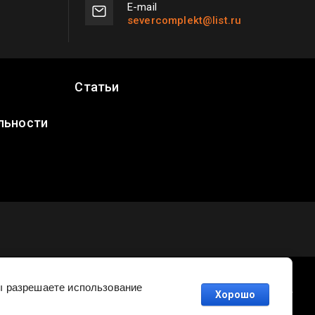
Е-mail
severcomplekt@list.ru
Статьи
льности
Вы разрешаете использование
Заказ, разработка,
создание сайтов
в студии Мегагруп.
Хорошо